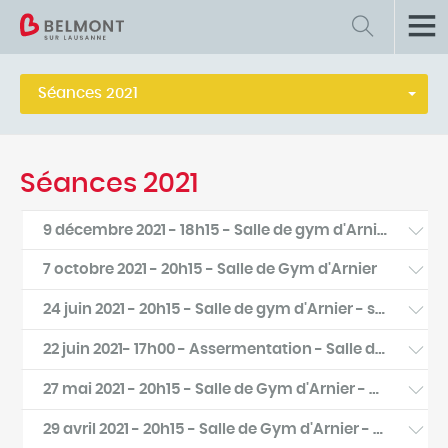
Retour
Conseil communal
Séances 2021
Texte
Présentation du bureau, des Conseillers et
Séances 2021
Conseillères
9 décembre 2021 - 18h15 - Salle de gym d'Arnier - certificat COVID exigé pour le public et la presse
Séances
7 octobre 2021 - 20h15 - Salle de Gym d'Arnier
Archives
24 juin 2021 - 20h15 - Salle de gym d'Arnier - sur invitation
22 juin 2021- 17h00 - Assermentation - Salle de gym d'Arnier - sur invitation
27 mai 2021 - 20h15 - Salle de Gym d'Arnier - public max 25 personnes
Ordre du jour
Procès-verbal
Ordre du jour
Procès-verbal
29 avril 2021 - 20h15 - Salle de Gym d'Arnier - sans public