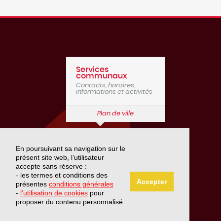
Services
communaux
Contacts, horaires,
informations et activités
Plan de ville
Lausanne
En poursuivant sa navigation sur le
Montreux
présent site web, l’utilisateur
accepte sans réserve :
- les termes et conditions des
Accepter
présentes
conditions générales
-
l’utilisation de cookies
pour
Genève
proposer du contenu personnalisé