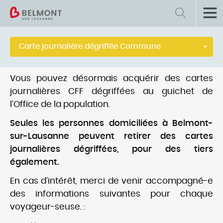
Retour
Transports et mobilité
Carte journalière dégriffée Commune
Transports publics
Vous pouvez désormais acquérir des cartes
Stationnement
journalières CFF dégriffées au guichet de
l’Office de la population.
Balades et divers
Seules les personnes domiciliées à Belmont-
sur-Lausanne peuvent retirer des cartes
vaudloisirs.ch
journalières dégriffées, pour des tiers
également.
En cas d’intérêt, merci de venir accompagné-e
des informations suivantes pour chaque
voyageur-seuse. :