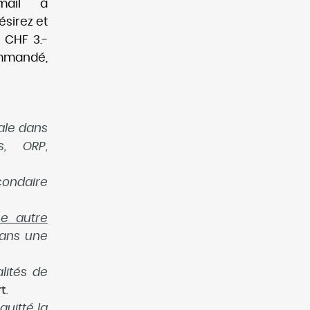
mail à
sirez et
+ CHF 3.-
mmandé,
ale dans
s, ORP,
condaire
ne autre
dans une
lités de
rt
.
quitté la