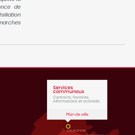
once de
siliation
émarches
Services
communaux
Contacts, horaires,
informations et activités
Plan de ville
Lausanne