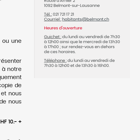
Route d'Arnier 2
1092 Belmont-sur-Lausanne
Tél. :
021 721 17 21
Courriel :
habitants@
belmont.ch
Heures d'ouverture
Guichet :
du lundi au vendredi de 7h30
e ou une
à 12h00 ainsi que le mercredi de 13h30
à 17h00 ; sur rendez-vous en dehors
de ces horaires.
Téléphone :
du lundi au vendredi de
ésenter
7h30 à 12h00 et de 13h30 à 16h00.
 à notre
niquement
copie de
 et nous
nde nous
HF 10.- +