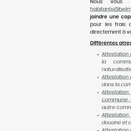
Nous vous p
habitants@
belm
joindre une cop
pour les frais
directement à vo
Différentes attes
Attestation 
la commun
naturalisati
Attestation 
dans la co
Attestatio
commune :
autre com
Attestation
douane et
Attestation 