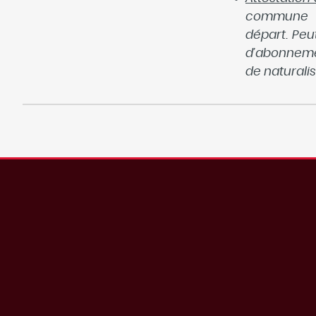
commune p
départ. Peu
d’abonneme
de naturalis