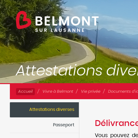
Accueil
Vivre à Belmont
Vie privée
Documents d’ide
Attestations diverses
Délivrance
Passeport
Vous pouvez dem