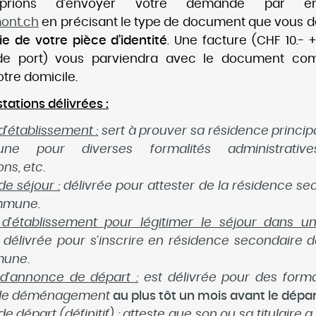
rions d’envoyer votre demande par e
ont.ch
en précisant le type de document que vous dé
ie de votre pièce d’identité
. Une facture (CHF 10.- 
 de port) vous parviendra avec le document co
tre domicile.
tations délivrées :
d’établissement :
sert à prouver sa résidence princip
e pour diverses formalités administrative
ons, etc.
de séjour :
délivrée pour attester de la résidence se
mmune.
n d’établissement pour légitimer le séjour dans u
délivrée pour s’inscrire en résidence secondaire 
mune.
 d’annonce de départ :
est délivrée pour des forma
 de déménagement
au plus tôt un mois avant le dépa
de départ (définitif) :
atteste que son ou sa titulaire a 