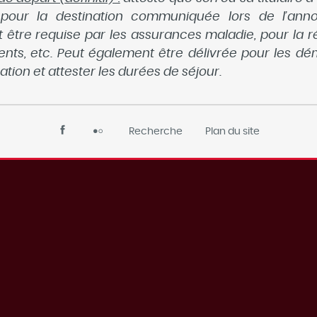
our la destination communiquée lors de l’ann
t être requise par les assurances maladie, pour la ré
nts, etc. Peut également être délivrée pour les d
ation et attester les durées de séjour.
Recherche
Plan du site