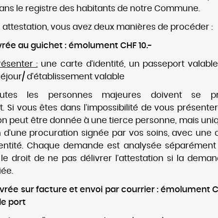
 dans le registre des habitants de notre Commune.
 attestation, vous avez deux manières de procéder :
livrée au guichet : émolument CHF 10.-
ésenter :
une carte d'identité, un passeport valabl
séjour/ d'établissement valable
tes les personnes majeures doivent se pr
 Si vous êtes dans l'impossibilité de vous présenter
ation peut être donnée à une tierce personne, mais u
n d'une procuration signée par vos soins, avec une 
identité. Chaque demande est analysée séparément
le droit de ne pas délivrer l'attestation si la dema
iée.
livrée sur facture et envoi par courrier : émolument C
de port