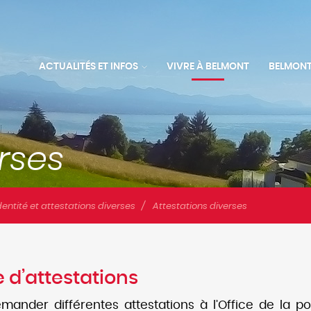
ACTUALITÉS ET INFOS
VIVRE À BELMONT
BELMONT
ntité et attestations diverses
Attestations diverses
 d’attestations
ander différentes attestations à l’Office de la po