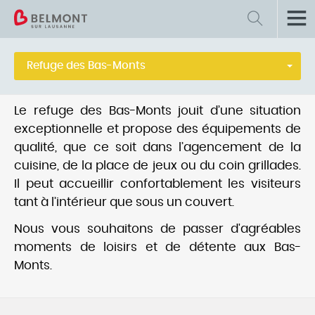
Retour
Vie culturelle, sportive et associative
Refuge des Bas-Monts
Réservation de salles et refuges
Le refuge des Bas-Monts jouit d’une situation
Organiser une manifestation
exceptionnelle et propose des équipements de
qualité, que ce soit dans l’agencement de la
Sociétés locales
cuisine, de la place de jeux ou du coin grillades.
Il peut accueillir confortablement les visiteurs
Dons - Subventions
tant à l’intérieur que sous un couvert.
Nous vous souhaitons de passer d'agréables
moments de loisirs et de détente aux Bas-
Monts.