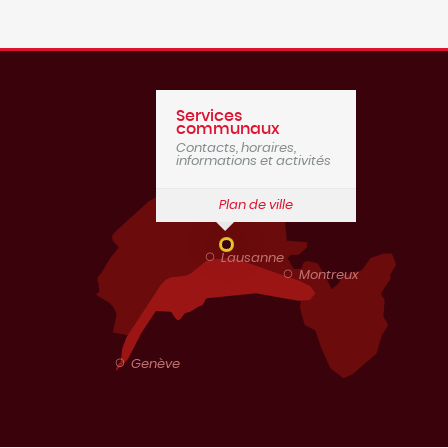
Services
communaux
Contacts, horaires,
informations et activités
Plan de ville
Lausanne
Montreux
Genève