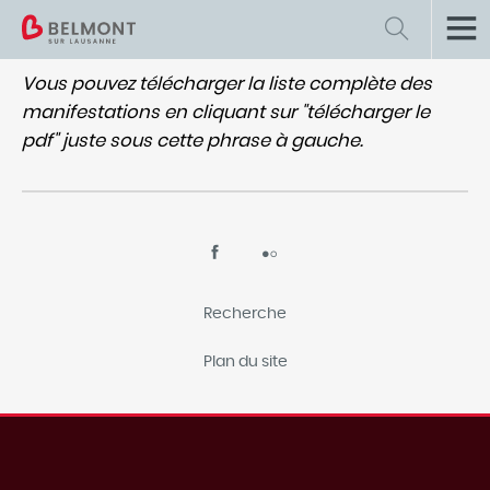
Vous pouvez télécharger la liste complète des
Retour
Actualités et infos
manifestations en cliquant sur "télécharger le
Informations municipales
pdf" juste sous cette phrase à gauche.
Actualités
Plan énergie et climat communal
Information "Sécurité"
Recherche
Offres d'emploi
Plan du site
Pilier Public
Agenda des manifestations