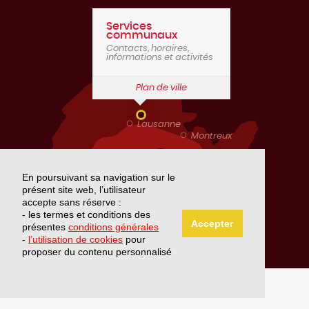
Journal communal
Services
communaux
Contacts, horaires,
Numéros d'urgence
informations et activités
Plan de ville
Etat de Vaud - Publications diverses
Lausanne
Montreux
En poursuivant sa navigation sur le
présent site web, l’utilisateur
Genève
accepte sans réserve :
- les termes et conditions des
Accepter
présentes
conditions générales
-
l’utilisation de cookies
pour
proposer du contenu personnalisé