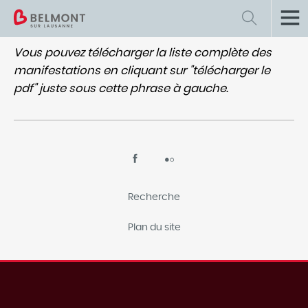
Vous pouvez télécharger la liste complète des
Retour
Actualités et infos
manifestations en cliquant sur "télécharger le
Informations municipales
pdf" juste sous cette phrase à gauche.
Actualités
Plan énergie et climat communal
Information "Sécurité"
Recherche
Offres d'emploi
Plan du site
Pilier Public
Agenda des manifestations