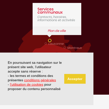
Journal communal
Services
communaux
Contacts, horaires,
Numéros d'urgence
informations et activités
Plan de ville
Etat de Vaud - Publications diverses
Lausanne
Montreux
En poursuivant sa navigation sur le
présent site web, l’utilisateur
Genève
accepte sans réserve :
- les termes et conditions des
Accepter
présentes
conditions générales
-
l’utilisation de cookies
pour
proposer du contenu personnalisé