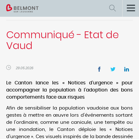
Retour
Actualités et infos
Communiqué - Etat de
Informations municipales
Vaud
Actualités
29.05.2026
Plan énergie et climat communal
Le Canton lance les « Notices d’urgence » pour
Information "Sécurité"
accompagner la population à l’adoption des bons
comportements face aux risques
Offres d'emploi
Afin de sensibiliser la population vaudoise aux bons
gestes à mettre en œuvre lors d’événements sortant
Pilier Public
de l’ordinaire, comme une canicule, une tempête ou
une inondation, le Canton déploie les « Notices
Agenda des manifestations
d’urgence ». Ces visuels inspirés de la bande dessinée