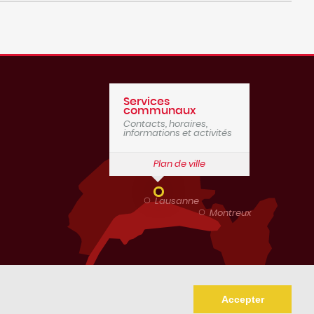
Services
communaux
Contacts, horaires,
informations et activités
Plan de ville
Lausanne
Montreux
Genève
Accepter