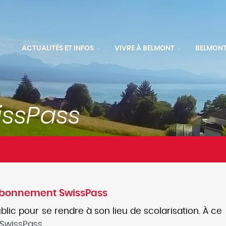
ACTUALITÉS ET INFOS
VIVRE À BELMONT
BELMONT
 abonnement SwissPass
blic pour se rendre à son lieu de scolarisation. À ce
 SwissPass
.