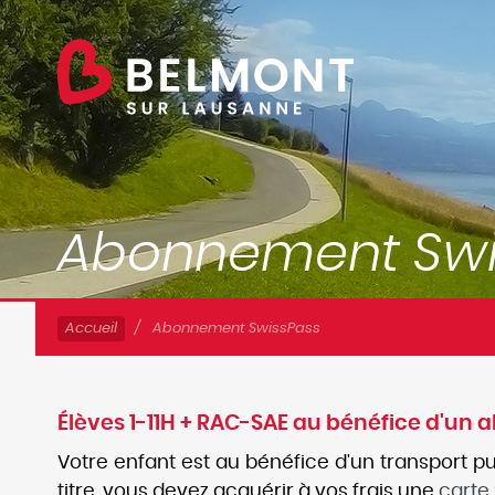
Accueil
Abonnement SwissPass
Élèves 1-11H + RAC-SAE au bénéfice d'un
Votre enfant est au bénéfice d'un transport pu
titre, vous devez acquérir à vos frais une
carte